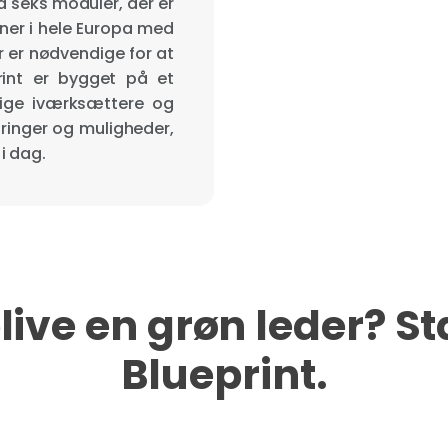
d seks moduler, der er
ner i hele Europa med
r er nødvendige for at
print er bygget på et
ige iværksættere og
ringer og muligheder,
i dag.
blive en grøn leder? S
Blueprint.