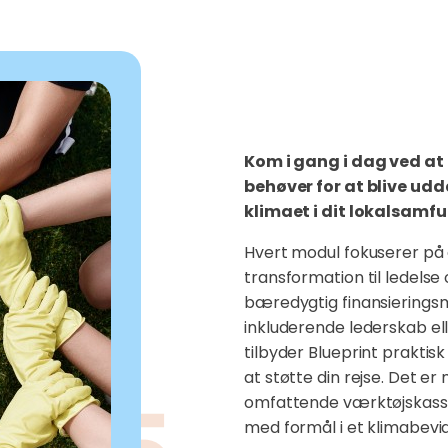
Kom i gang i dag ved at 
behøver for at blive udd
klimaet i dit lokalsamfu
Hvert modul fokuserer på e
transformation til ledelse
bæredygtig finansierings
inkluderende lederskab ell
tilbyder Blueprint praktisk
at støtte din rejse. Det 
omfattende værktøjskasse t
med formål i et klimabevi