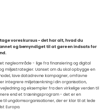
tage vores kursus - det har alt, hvad du
annet og bemyndiget til at gøre en indsats for
nd.
t nøgleområde - lige fra finansiering og digital
 og miljøstrategier. Uanset om du skal opbygge en
model, lave datadrevne kampagner, omfavne
er integrere miljøtænkning i din organisation,
 vejledning og eksempler fra den virkelige verden til
er mere end et træningsprogram - det er en
il ungdomsorganisationer, der er klar til at lede
dst Europa.