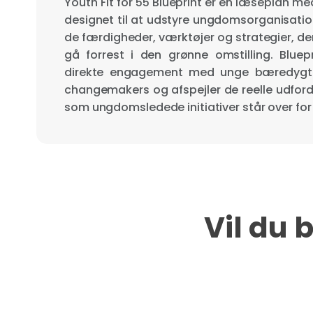
Youth Fit for 55 Blueprint er en læseplan me
designet til at udstyre ungdomsorganisatio
de færdigheder, værktøjer og strategier, de
gå forrest i den grønne omstilling. Blue
direkte engagement med unge bæredygt
changemakers og afspejler de reelle udford
som ungdomsledede initiativer står over for 
Vil du 