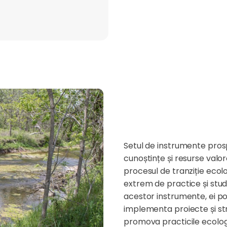
Setul de instrumente pros
cunoștințe și resurse valor
procesul de tranziție ecol
extrem de practice și studi
acestor instrumente, ei p
implementa proiecte și stra
promova practicile ecologi