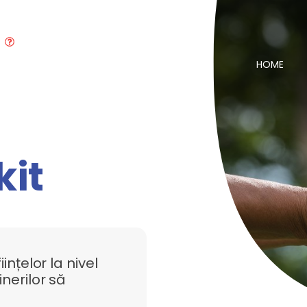
HOME
kit
ințelor la nivel
inerilor să