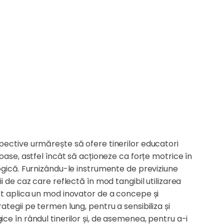
pective urmărește să ofere tinerilor educatori
oase, astfel încât să acționeze ca forțe motrice în
ogică. Furnizându-le instrumente de previziune
i de caz care reflectă în mod tangibil utilizarea
ot aplica un mod inovator de a concepe și
tegii pe termen lung, pentru a sensibiliza și
ce în rândul tinerilor și, de asemenea, pentru a-i